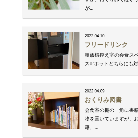
が...
2022.04.10
フリードリンク
親族様控え室の会食スペ
スorホットどちらにも
2022.04.09
おくりみ図書
会食室の棚の一角に書籍
物を置いていますが、お
籍、...