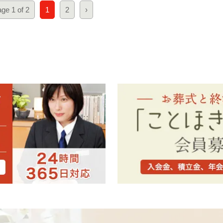
ge 1 of 2
1
2
›