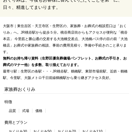
日々、精進してまいります。
大阪市｜東住吉区・天王寺区・生野区の、家族葬・お葬式の相談窓口は「おく
りみ」へ。JR桃谷駅から徒歩５分。桃谷商店街からもアクセスが便利な「桃谷
本店」 今里筋と勝山通の交差する大池橋交差点、大池橋バス停の目の前「大池
橋店」お葬式や家族葬の相談、事前の費用見積り、準備や手続きのこと承りま
す。
無料のお持ち帰り資料（生野区優良葬儀場パンフレット、お葬式の手引き、お
葬式のマナー他）を多数、取り揃えております。
最寄り駅：生野区の各駅・・・JR桃谷駅、鶴橋駅、東部市場前駅、近鉄・鶴橋
駅、今里駅、大阪メトロ千日前線鶴橋駅から乗り継ぎアクセス良好。
家族葬おくりみ
特徴
品質
式場
価格
費用とプラン
おくりみ30
おくりみ50
おくりみ70
おくりみ110