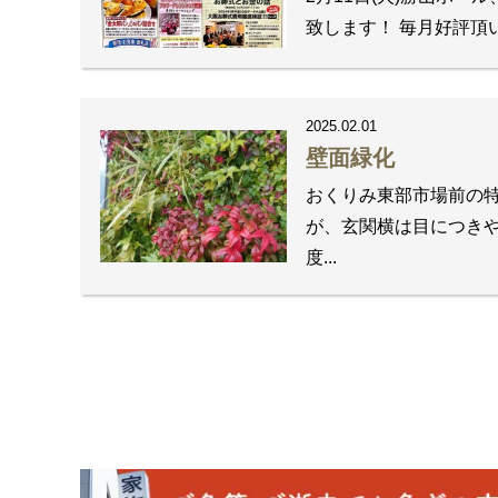
致します！ 毎月好評頂
2025.02.01
壁面緑化
おくりみ東部市場前の特
が、玄関横は目につき
度...