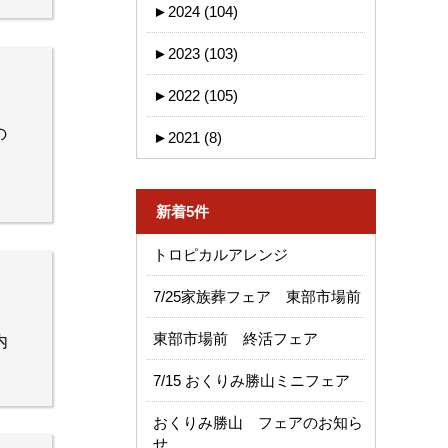
►
2024 (104)
►
2023 (103)
►
2022 (105)
の
►
2021 (8)
新着5件
トロピカルアレンジ
7/25家族葬フェア 東部市場前
東部市場前 終活フェア
内
7/15 おくりみ勝山ミニフェア
おくりみ勝山 フェアのお知ら
せ