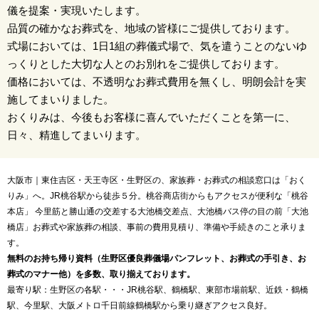
儀を提案・実現いたします。
品質の確かなお葬式を、地域の皆様にご提供しております。
式場においては、1日1組の葬儀式場で、気を遣うことのないゆ
っくりとした大切な人とのお別れをご提供しております。
価格においては、不透明なお葬式費用を無くし、明朗会計を実
施してまいりました。
おくりみは、今後もお客様に喜んでいただくことを第一に、
日々、精進してまいります。
大阪市｜東住吉区・天王寺区・生野区の、家族葬・お葬式の相談窓口は「おく
りみ」へ。JR桃谷駅から徒歩５分。桃谷商店街からもアクセスが便利な「桃谷
本店」 今里筋と勝山通の交差する大池橋交差点、大池橋バス停の目の前「大池
橋店」お葬式や家族葬の相談、事前の費用見積り、準備や手続きのこと承りま
す。
無料のお持ち帰り資料（生野区優良葬儀場パンフレット、お葬式の手引き、お
葬式のマナー他）を多数、取り揃えております。
最寄り駅：生野区の各駅・・・JR桃谷駅、鶴橋駅、東部市場前駅、近鉄・鶴橋
駅、今里駅、大阪メトロ千日前線鶴橋駅から乗り継ぎアクセス良好。