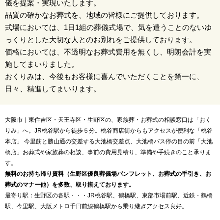
儀を提案・実現いたします。
品質の確かなお葬式を、地域の皆様にご提供しております。
式場においては、1日1組の葬儀式場で、気を遣うことのないゆ
っくりとした大切な人とのお別れをご提供しております。
価格においては、不透明なお葬式費用を無くし、明朗会計を実
施してまいりました。
おくりみは、今後もお客様に喜んでいただくことを第一に、
日々、精進してまいります。
大阪市｜東住吉区・天王寺区・生野区の、家族葬・お葬式の相談窓口は「おく
りみ」へ。JR桃谷駅から徒歩５分。桃谷商店街からもアクセスが便利な「桃谷
本店」 今里筋と勝山通の交差する大池橋交差点、大池橋バス停の目の前「大池
橋店」お葬式や家族葬の相談、事前の費用見積り、準備や手続きのこと承りま
す。
無料のお持ち帰り資料（生野区優良葬儀場パンフレット、お葬式の手引き、お
葬式のマナー他）を多数、取り揃えております。
最寄り駅：生野区の各駅・・・JR桃谷駅、鶴橋駅、東部市場前駅、近鉄・鶴橋
駅、今里駅、大阪メトロ千日前線鶴橋駅から乗り継ぎアクセス良好。