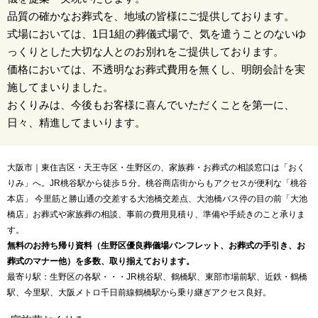
品質の確かなお葬式を、地域の皆様にご提供しております。
式場においては、1日1組の葬儀式場で、気を遣うことのないゆ
っくりとした大切な人とのお別れをご提供しております。
価格においては、不透明なお葬式費用を無くし、明朗会計を実
施してまいりました。
おくりみは、今後もお客様に喜んでいただくことを第一に、
日々、精進してまいります。
大阪市｜東住吉区・天王寺区・生野区の、家族葬・お葬式の相談窓口は「おく
りみ」へ。JR桃谷駅から徒歩５分。桃谷商店街からもアクセスが便利な「桃谷
本店」 今里筋と勝山通の交差する大池橋交差点、大池橋バス停の目の前「大池
橋店」お葬式や家族葬の相談、事前の費用見積り、準備や手続きのこと承りま
す。
無料のお持ち帰り資料（生野区優良葬儀場パンフレット、お葬式の手引き、お
葬式のマナー他）を多数、取り揃えております。
最寄り駅：生野区の各駅・・・JR桃谷駅、鶴橋駅、東部市場前駅、近鉄・鶴橋
駅、今里駅、大阪メトロ千日前線鶴橋駅から乗り継ぎアクセス良好。