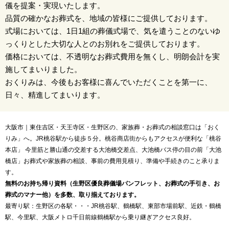
儀を提案・実現いたします。
品質の確かなお葬式を、地域の皆様にご提供しております。
式場においては、1日1組の葬儀式場で、気を遣うことのないゆ
っくりとした大切な人とのお別れをご提供しております。
価格においては、不透明なお葬式費用を無くし、明朗会計を実
施してまいりました。
おくりみは、今後もお客様に喜んでいただくことを第一に、
日々、精進してまいります。
大阪市｜東住吉区・天王寺区・生野区の、家族葬・お葬式の相談窓口は「おく
りみ」へ。JR桃谷駅から徒歩５分。桃谷商店街からもアクセスが便利な「桃谷
本店」 今里筋と勝山通の交差する大池橋交差点、大池橋バス停の目の前「大池
橋店」お葬式や家族葬の相談、事前の費用見積り、準備や手続きのこと承りま
す。
無料のお持ち帰り資料（生野区優良葬儀場パンフレット、お葬式の手引き、お
葬式のマナー他）を多数、取り揃えております。
最寄り駅：生野区の各駅・・・JR桃谷駅、鶴橋駅、東部市場前駅、近鉄・鶴橋
駅、今里駅、大阪メトロ千日前線鶴橋駅から乗り継ぎアクセス良好。