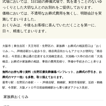
式場においては、1日1組の葬儀式場で、気を遣うことのないゆ
っくりとした大切な人とのお別れをご提供しております。
価格においては、不透明なお葬式費用を無くし、明朗会計を実
施してまいりました。
おくりみは、今後もお客様に喜んでいただくことを第一に、
日々、精進してまいります。
大阪市｜東住吉区・天王寺区・生野区の、家族葬・お葬式の相談窓口は「おく
りみ」へ。JR桃谷駅から徒歩５分。桃谷商店街からもアクセスが便利な「桃谷
本店」 今里筋と勝山通の交差する大池橋交差点、大池橋バス停の目の前「大池
橋店」お葬式や家族葬の相談、事前の費用見積り、準備や手続きのこと承りま
す。
無料のお持ち帰り資料（生野区優良葬儀場パンフレット、お葬式の手引き、お
葬式のマナー他）を多数、取り揃えております。
最寄り駅：生野区の各駅・・・JR桃谷駅、鶴橋駅、東部市場前駅、近鉄・鶴橋
駅、今里駅、大阪メトロ千日前線鶴橋駅から乗り継ぎアクセス良好。
家族葬おくりみ