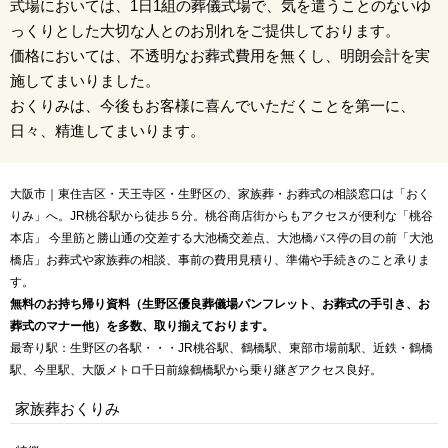
式場においては、1日1組の葬儀式場で、気を遣うことのないゆ
っくりとした大切な人とのお別れをご提供しております。
価格においては、不透明なお葬式費用を無くし、明朗会計を実
施してまいりました。
おくりみは、今後もお客様に喜んでいただくことを第一に、
日々、精進してまいります。
大阪市｜東住吉区・天王寺区・生野区の、家族葬・お葬式の相談窓口は「おく
りみ」へ。JR桃谷駅から徒歩５分。桃谷商店街からもアクセスが便利な「桃谷
本店」 今里筋と勝山通の交差する大池橋交差点、大池橋バス停の目の前「大池
橋店」お葬式や家族葬の相談、事前の費用見積り、準備や手続きのこと承りま
す。
無料のお持ち帰り資料（生野区優良葬儀場パンフレット、お葬式の手引き、お
葬式のマナー他）を多数、取り揃えております。
最寄り駅：生野区の各駅・・・JR桃谷駅、鶴橋駅、東部市場前駅、近鉄・鶴橋
駅、今里駅、大阪メトロ千日前線鶴橋駅から乗り継ぎアクセス良好。
家族葬おくりみ