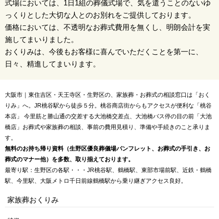
式場においては、1日1組の葬儀式場で、気を遣うことのないゆ
っくりとした大切な人とのお別れをご提供しております。
価格においては、不透明なお葬式費用を無くし、明朗会計を実
施してまいりました。
おくりみは、今後もお客様に喜んでいただくことを第一に、
日々、精進してまいります。
大阪市｜東住吉区・天王寺区・生野区の、家族葬・お葬式の相談窓口は「おく
りみ」へ。JR桃谷駅から徒歩５分。桃谷商店街からもアクセスが便利な「桃谷
本店」 今里筋と勝山通の交差する大池橋交差点、大池橋バス停の目の前「大池
橋店」お葬式や家族葬の相談、事前の費用見積り、準備や手続きのこと承りま
す。
無料のお持ち帰り資料（生野区優良葬儀場パンフレット、お葬式の手引き、お
葬式のマナー他）を多数、取り揃えております。
最寄り駅：生野区の各駅・・・JR桃谷駅、鶴橋駅、東部市場前駅、近鉄・鶴橋
駅、今里駅、大阪メトロ千日前線鶴橋駅から乗り継ぎアクセス良好。
家族葬おくりみ