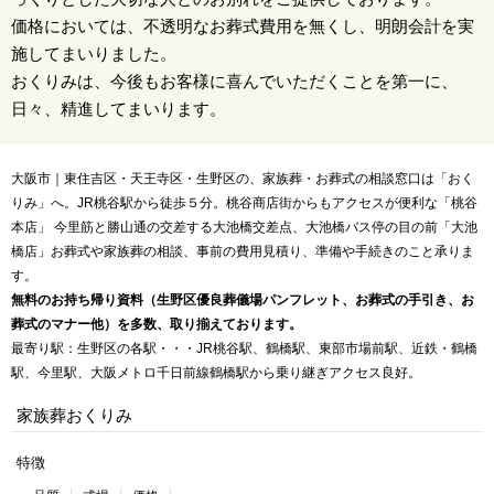
価格においては、不透明なお葬式費用を無くし、明朗会計を実
施してまいりました。
おくりみは、今後もお客様に喜んでいただくことを第一に、
日々、精進してまいります。
大阪市｜東住吉区・天王寺区・生野区の、家族葬・お葬式の相談窓口は「おく
りみ」へ。JR桃谷駅から徒歩５分。桃谷商店街からもアクセスが便利な「桃谷
本店」 今里筋と勝山通の交差する大池橋交差点、大池橋バス停の目の前「大池
橋店」お葬式や家族葬の相談、事前の費用見積り、準備や手続きのこと承りま
す。
無料のお持ち帰り資料（生野区優良葬儀場パンフレット、お葬式の手引き、お
葬式のマナー他）を多数、取り揃えております。
最寄り駅：生野区の各駅・・・JR桃谷駅、鶴橋駅、東部市場前駅、近鉄・鶴橋
駅、今里駅、大阪メトロ千日前線鶴橋駅から乗り継ぎアクセス良好。
家族葬おくりみ
特徴