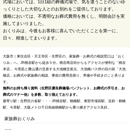
式場においては、1日1組の葬儀式場で、気を遣うことのないゆ
っくりとした大切な人とのお別れをご提供しております。
価格においては、不透明なお葬式費用を無くし、明朗会計を実
施してまいりました。
おくりみは、今後もお客様に喜んでいただくことを第一に、
日々、精進してまいります。
大阪市｜東住吉区・天王寺区・生野区の、家族葬・お葬式の相談窓口は「おく
りみ」へ。JR桃谷駅から徒歩５分。桃谷商店街からもアクセスが便利な「桃谷
本店」 今里筋と勝山通の交差する大池橋交差点、大池橋バス停の目の前「大池
橋店」お葬式や家族葬の相談、事前の費用見積り、準備や手続きのこと承りま
す。
無料のお持ち帰り資料（生野区優良葬儀場パンフレット、お葬式の手引き、お
葬式のマナー他）を多数、取り揃えております。
最寄り駅：生野区の各駅・・・JR桃谷駅、鶴橋駅、東部市場前駅、近鉄・鶴橋
駅、今里駅、大阪メトロ千日前線鶴橋駅から乗り継ぎアクセス良好。
家族葬おくりみ