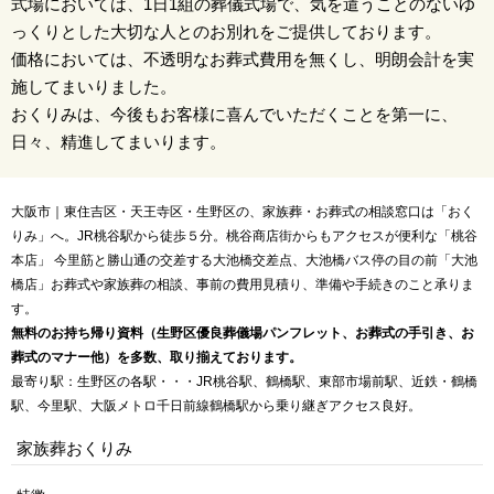
式場においては、1日1組の葬儀式場で、気を遣うことのないゆ
っくりとした大切な人とのお別れをご提供しております。
価格においては、不透明なお葬式費用を無くし、明朗会計を実
施してまいりました。
おくりみは、今後もお客様に喜んでいただくことを第一に、
日々、精進してまいります。
大阪市｜東住吉区・天王寺区・生野区の、家族葬・お葬式の相談窓口は「おく
りみ」へ。JR桃谷駅から徒歩５分。桃谷商店街からもアクセスが便利な「桃谷
本店」 今里筋と勝山通の交差する大池橋交差点、大池橋バス停の目の前「大池
橋店」お葬式や家族葬の相談、事前の費用見積り、準備や手続きのこと承りま
す。
無料のお持ち帰り資料（生野区優良葬儀場パンフレット、お葬式の手引き、お
葬式のマナー他）を多数、取り揃えております。
最寄り駅：生野区の各駅・・・JR桃谷駅、鶴橋駅、東部市場前駅、近鉄・鶴橋
駅、今里駅、大阪メトロ千日前線鶴橋駅から乗り継ぎアクセス良好。
家族葬おくりみ