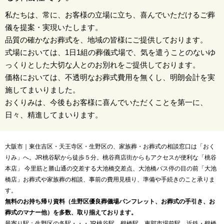
私たちは、常に、お客様の立場に立ち、喜んでいただけるご葬
儀を提案・実現いたします。
品質の確かなお葬式を、地域の皆様にご提供しております。
式場においては、1日1組の葬儀式場で、気を遣うことのないゆ
っくりとした大切な人とのお別れをご提供しております。
価格においては、不透明なお葬式費用を無くし、明朗会計を実
施してまいりました。
おくりみは、今後もお客様に喜んでいただくことを第一に、
日々、精進してまいります。
大阪市｜東住吉区・天王寺区・生野区の、家族葬・お葬式の相談窓口は「おく
りみ」へ。JR桃谷駅から徒歩５分。桃谷商店街からもアクセスが便利な「桃谷
本店」 今里筋と勝山通の交差する大池橋交差点、大池橋バス停の目の前「大池
橋店」お葬式や家族葬の相談、事前の費用見積り、準備や手続きのこと承りま
す。
無料のお持ち帰り資料（生野区優良葬儀場パンフレット、お葬式の手引き、お
葬式のマナー他）を多数、取り揃えております。
最寄り駅：生野区の各駅・・・JR桃谷駅、鶴橋駅、東部市場前駅、近鉄・鶴橋