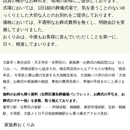
品質の確かなお葬式を、地域の皆様にご提供しております。
式場においては、1日1組の葬儀式場で、気を遣うことのないゆ
っくりとした大切な人とのお別れをご提供しております。
価格においては、不透明なお葬式費用を無くし、明朗会計を実
施してまいりました。
おくりみは、今後もお客様に喜んでいただくことを第一に、
日々、精進してまいります。
大阪市｜東住吉区・天王寺区・生野区の、家族葬・お葬式の相談窓口は「おく
りみ」へ。JR桃谷駅から徒歩５分。桃谷商店街からもアクセスが便利な「桃谷
本店」 今里筋と勝山通の交差する大池橋交差点、大池橋バス停の目の前「大池
橋店」お葬式や家族葬の相談、事前の費用見積り、準備や手続きのこと承りま
す。
無料のお持ち帰り資料（生野区優良葬儀場パンフレット、お葬式の手引き、お
葬式のマナー他）を多数、取り揃えております。
最寄り駅：生野区の各駅・・・JR桃谷駅、鶴橋駅、東部市場前駅、近鉄・鶴橋
駅、今里駅、大阪メトロ千日前線鶴橋駅から乗り継ぎアクセス良好。
家族葬おくりみ