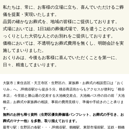
私たちは、常に、お客様の立場に立ち、喜んでいただけるご葬
儀を提案・実現いたします。
品質の確かなお葬式を、地域の皆様にご提供しております。
式場においては、1日1組の葬儀式場で、気を遣うことのないゆ
っくりとした大切な人とのお別れをご提供しております。
価格においては、不透明なお葬式費用を無くし、明朗会計を実
施してまいりました。
おくりみは、今後もお客様に喜んでいただくことを第一に、
日々、精進してまいります。
大阪市｜東住吉区・天王寺区・生野区の、家族葬・お葬式の相談窓口は「おく
りみ」へ。JR桃谷駅から徒歩５分。桃谷商店街からもアクセスが便利な「桃谷
本店」 今里筋と勝山通の交差する大池橋交差点、大池橋バス停の目の前「大池
橋店」お葬式や家族葬の相談、事前の費用見積り、準備や手続きのこと承りま
す。
無料のお持ち帰り資料（生野区優良葬儀場パンフレット、お葬式の手引き、お
葬式のマナー他）を多数、取り揃えております。
最寄り駅：生野区の各駅・・・JR桃谷駅、鶴橋駅、東部市場前駅、近鉄・鶴橋