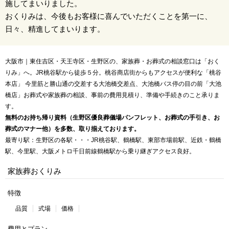
施してまいりました。
おくりみは、今後もお客様に喜んでいただくことを第一に、
日々、精進してまいります。
大阪市｜東住吉区・天王寺区・生野区の、家族葬・お葬式の相談窓口は「おく
りみ」へ。JR桃谷駅から徒歩５分。桃谷商店街からもアクセスが便利な「桃谷
本店」 今里筋と勝山通の交差する大池橋交差点、大池橋バス停の目の前「大池
橋店」お葬式や家族葬の相談、事前の費用見積り、準備や手続きのこと承りま
す。
無料のお持ち帰り資料（生野区優良葬儀場パンフレット、お葬式の手引き、お
葬式のマナー他）を多数、取り揃えております。
最寄り駅：生野区の各駅・・・JR桃谷駅、鶴橋駅、東部市場前駅、近鉄・鶴橋
駅、今里駅、大阪メトロ千日前線鶴橋駅から乗り継ぎアクセス良好。
家族葬おくりみ
特徴
品質
式場
価格
費用とプラン