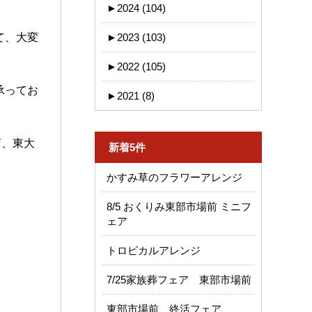
►
2024 (104)
て、大変
►
2023 (103)
►
2022 (105)
承ってお
►
2021 (8)
店、東大
新着5件
。
かすみ草のフラワーアレンジ
8/5 おくりみ東部市場前 ミニフ
ェア
トロピカルアレンジ
7/25家族葬フェア 東部市場前
東部市場前 終活フェア