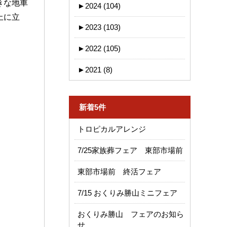
きな地車
►
2024 (104)
上に立
►
2023 (103)
►
2022 (105)
►
2021 (8)
新着5件
トロピカルアレンジ
7/25家族葬フェア 東部市場前
東部市場前 終活フェア
7/15 おくりみ勝山ミニフェア
おくりみ勝山 フェアのお知ら
せ