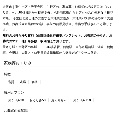
大阪市｜東住吉区・天王寺区・生野区の、家族葬・お葬式の相談窓口は「おく
りみ」へ。JR桃谷駅から徒歩５分。桃谷商店街からもアクセスが便利な「桃谷
本店」 今里筋と勝山通の交差する大池橋交差点、大池橋バス停の目の前「大池
橋店」お葬式や家族葬の相談、事前の費用見積り、準備や手続きのこと承りま
す。
無料のお持ち帰り資料（生野区優良葬儀場パンフレット、お葬式の手引き、お
葬式のマナー他）を多数、取り揃えております。
最寄り駅：生野区の各駅・・・JR桃谷駅、鶴橋駅、東部市場前駅、近鉄・鶴橋
駅、今里駅、大阪メトロ千日前線鶴橋駅から乗り継ぎアクセス良好。
家族葬おくりみ
特徴
品質
式場
価格
費用とプラン
おくりみ30
おくりみ50
おくりみ70
おくりみ110
お葬式の豆知識