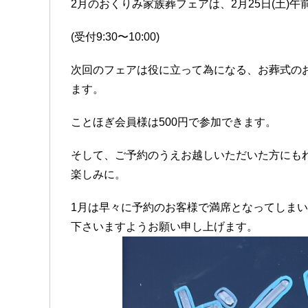
2
月のおくりみ家族葬フェアは、
2
月
25
日
(
土
)
午
(
受付
9:30
〜
10:00)
次回のフェアは役に立って為になる、お葬式の
ます。
ことほぎ会員様は
500
円で参加できます。
そして、ご予約のうえお越しいただいた方にも
楽しみに。
1
月は早々に予約のお客様で満席となってしまい
下さいますようお願い申し上げます。