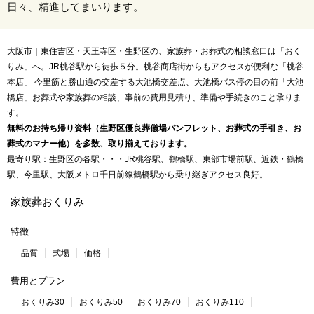
日々、精進してまいります。
大阪市｜東住吉区・天王寺区・生野区の、家族葬・お葬式の相談窓口は「おく
りみ」へ。JR桃谷駅から徒歩５分。桃谷商店街からもアクセスが便利な「桃谷
本店」 今里筋と勝山通の交差する大池橋交差点、大池橋バス停の目の前「大池
橋店」お葬式や家族葬の相談、事前の費用見積り、準備や手続きのこと承りま
す。
無料のお持ち帰り資料（生野区優良葬儀場パンフレット、お葬式の手引き、お
葬式のマナー他）を多数、取り揃えております。
最寄り駅：生野区の各駅・・・JR桃谷駅、鶴橋駅、東部市場前駅、近鉄・鶴橋
駅、今里駅、大阪メトロ千日前線鶴橋駅から乗り継ぎアクセス良好。
家族葬おくりみ
特徴
品質
式場
価格
費用とプラン
おくりみ30
おくりみ50
おくりみ70
おくりみ110