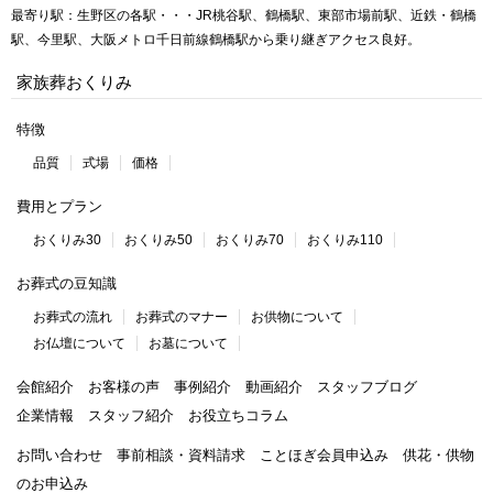
最寄り駅：生野区の各駅・・・JR桃谷駅、鶴橋駅、東部市場前駅、近鉄・鶴橋
駅、今里駅、大阪メトロ千日前線鶴橋駅から乗り継ぎアクセス良好。
家族葬おくりみ
特徴
品質
式場
価格
費用とプラン
おくりみ30
おくりみ50
おくりみ70
おくりみ110
お葬式の豆知識
お葬式の流れ
お葬式のマナー
お供物について
お仏壇について
お墓について
会館紹介
お客様の声
事例紹介
動画紹介
スタッフブログ
企業情報
スタッフ紹介
お役立ちコラム
お問い合わせ
事前相談・資料請求
ことほぎ会員申込み
供花・供物
のお申込み