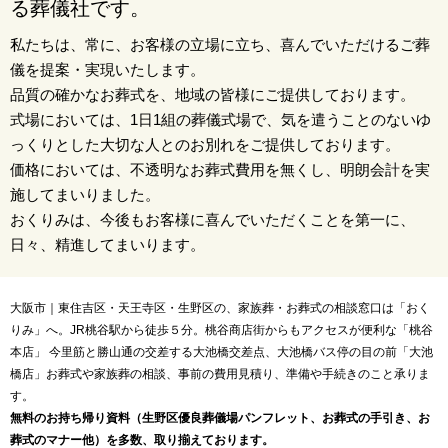
る葬儀社です。
私たちは、常に、お客様の立場に立ち、喜んでいただけるご葬
儀を提案・実現いたします。
品質の確かなお葬式を、地域の皆様にご提供しております。
式場においては、1日1組の葬儀式場で、気を遣うことのないゆ
っくりとした大切な人とのお別れをご提供しております。
価格においては、不透明なお葬式費用を無くし、明朗会計を実
施してまいりました。
おくりみは、今後もお客様に喜んでいただくことを第一に、
日々、精進してまいります。
大阪市｜東住吉区・天王寺区・生野区の、家族葬・お葬式の相談窓口は「おく
りみ」へ。JR桃谷駅から徒歩５分。桃谷商店街からもアクセスが便利な「桃谷
本店」 今里筋と勝山通の交差する大池橋交差点、大池橋バス停の目の前「大池
橋店」お葬式や家族葬の相談、事前の費用見積り、準備や手続きのこと承りま
す。
無料のお持ち帰り資料（生野区優良葬儀場パンフレット、お葬式の手引き、お
葬式のマナー他）を多数、取り揃えております。