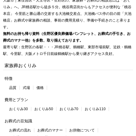
大阪市｜東住吉区・天王寺区・生野区の、家族葬・お葬式の相談窓口は「おく
りみ」へ。JR桃谷駅から徒歩５分。桃谷商店街からもアクセスが便利な「桃谷
本店」 今里筋と勝山通の交差する大池橋交差点、大池橋バス停の目の前「大池
橋店」お葬式や家族葬の相談、事前の費用見積り、準備や手続きのこと承りま
す。
無料のお持ち帰り資料（生野区優良葬儀場パンフレット、お葬式の手引き、お
葬式のマナー他）を多数、取り揃えております。
最寄り駅：生野区の各駅・・・JR桃谷駅、鶴橋駅、東部市場前駅、近鉄・鶴橋
駅、今里駅、大阪メトロ千日前線鶴橋駅から乗り継ぎアクセス良好。
家族葬おくりみ
特徴
品質
式場
価格
費用とプラン
おくりみ30
おくりみ50
おくりみ70
おくりみ110
お葬式の豆知識
お葬式の流れ
お葬式のマナー
お供物について