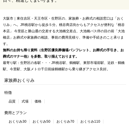
日々、精進してまいります。
大阪市｜東住吉区・天王寺区・生野区の、家族葬・お葬式の相談窓口は「おく
りみ」へ。JR桃谷駅から徒歩５分。桃谷商店街からもアクセスが便利な「桃谷
本店」 今里筋と勝山通の交差する大池橋交差点、大池橋バス停の目の前「大池
橋店」お葬式や家族葬の相談、事前の費用見積り、準備や手続きのこと承りま
す。
無料のお持ち帰り資料（生野区優良葬儀場パンフレット、お葬式の手引き、お
葬式のマナー他）を多数、取り揃えております。
最寄り駅：生野区の各駅・・・JR桃谷駅、鶴橋駅、東部市場前駅、近鉄・鶴橋
駅、今里駅、大阪メトロ千日前線鶴橋駅から乗り継ぎアクセス良好。
家族葬おくりみ
特徴
品質
式場
価格
費用とプラン
おくりみ30
おくりみ50
おくりみ70
おくりみ110