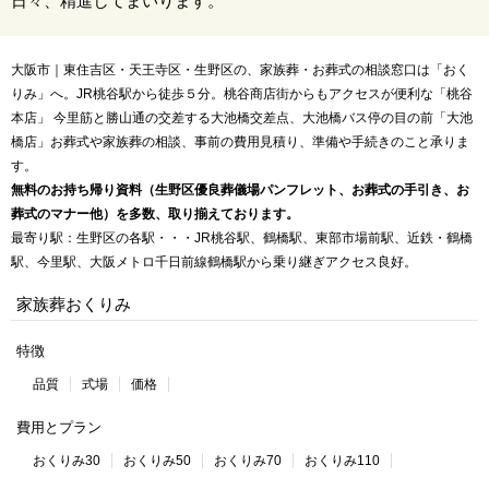
日々、精進してまいります。
大阪市｜東住吉区・天王寺区・生野区の、家族葬・お葬式の相談窓口は「おく
りみ」へ。JR桃谷駅から徒歩５分。桃谷商店街からもアクセスが便利な「桃谷
本店」 今里筋と勝山通の交差する大池橋交差点、大池橋バス停の目の前「大池
橋店」お葬式や家族葬の相談、事前の費用見積り、準備や手続きのこと承りま
す。
無料のお持ち帰り資料（生野区優良葬儀場パンフレット、お葬式の手引き、お
葬式のマナー他）を多数、取り揃えております。
最寄り駅：生野区の各駅・・・JR桃谷駅、鶴橋駅、東部市場前駅、近鉄・鶴橋
駅、今里駅、大阪メトロ千日前線鶴橋駅から乗り継ぎアクセス良好。
家族葬おくりみ
特徴
品質
式場
価格
費用とプラン
おくりみ30
おくりみ50
おくりみ70
おくりみ110