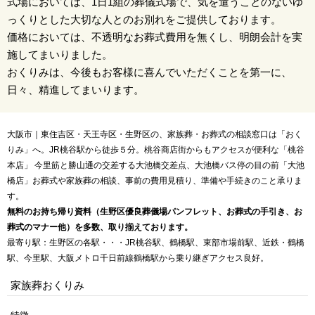
式場においては、1日1組の葬儀式場で、気を遣うことのないゆ
っくりとした大切な人とのお別れをご提供しております。
価格においては、不透明なお葬式費用を無くし、明朗会計を実
施してまいりました。
おくりみは、今後もお客様に喜んでいただくことを第一に、
日々、精進してまいります。
大阪市｜東住吉区・天王寺区・生野区の、家族葬・お葬式の相談窓口は「おく
りみ」へ。JR桃谷駅から徒歩５分。桃谷商店街からもアクセスが便利な「桃谷
本店」 今里筋と勝山通の交差する大池橋交差点、大池橋バス停の目の前「大池
橋店」お葬式や家族葬の相談、事前の費用見積り、準備や手続きのこと承りま
す。
無料のお持ち帰り資料（生野区優良葬儀場パンフレット、お葬式の手引き、お
葬式のマナー他）を多数、取り揃えております。
最寄り駅：生野区の各駅・・・JR桃谷駅、鶴橋駅、東部市場前駅、近鉄・鶴橋
駅、今里駅、大阪メトロ千日前線鶴橋駅から乗り継ぎアクセス良好。
家族葬おくりみ