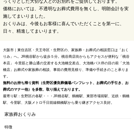
っくりとした大切な人とのお別れをご提供しております。
価格においては、不透明なお葬式費用を無くし、明朗会計を実
施してまいりました。
おくりみは、今後もお客様に喜んでいただくことを第一に、
日々、精進してまいります。
大阪市｜東住吉区・天王寺区・生野区の、家族葬・お葬式の相談窓口は「おく
りみ」へ。JR桃谷駅から徒歩５分。桃谷商店街からもアクセスが便利な「桃谷
本店」 今里筋と勝山通の交差する大池橋交差点、大池橋バス停の目の前「大池
橋店」お葬式や家族葬の相談、事前の費用見積り、準備や手続きのこと承りま
す。
無料のお持ち帰り資料（生野区優良葬儀場パンフレット、お葬式の手引き、お
葬式のマナー他）を多数、取り揃えております。
最寄り駅：生野区の各駅・・・JR桃谷駅、鶴橋駅、東部市場前駅、近鉄・鶴橋
駅、今里駅、大阪メトロ千日前線鶴橋駅から乗り継ぎアクセス良好。
家族葬おくりみ
特徴