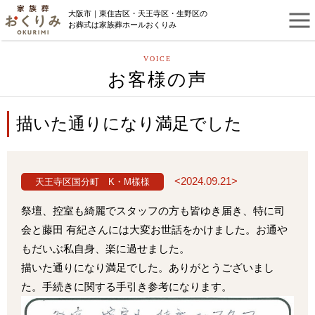
大阪市｜東住吉区・天王寺区・生野区の
お葬式は家族葬ホールおくりみ
VOICE
お客様の声
描いた通りになり満足でした
<2024.09.21>
天王寺区国分町 K・M樣様
祭壇、控室も綺麗でスタッフの方も皆ゆき届き、特に司
会と藤田 有紀さんには大変お世話をかけました。お通や
もだいぶ私自身、楽に過せました。
描いた通りになり満足でした。ありがとうございまし
た。手続きに関する手引き参考になります。