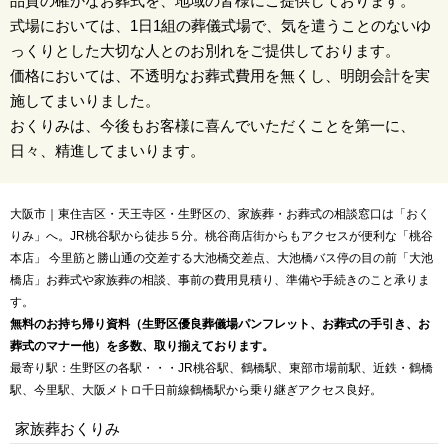
品質の確かなお葬式を、地域の皆様にご提供しております。
式場においては、1日1組の葬儀式場で、気を遣うことのないゆ
っくりとした大切な人とのお別れをご提供しております。
価格においては、不透明なお葬式費用を無くし、明朗会計を実
施してまいりました。
おくりみは、今後もお客様に喜んでいただくことを第一に、
日々、精進してまいります。
大阪市｜東住吉区・天王寺区・生野区の、家族葬・お葬式の相談窓口は「おく
りみ」へ。JR桃谷駅から徒歩５分。桃谷商店街からもアクセスが便利な「桃谷
本店」 今里筋と勝山通の交差する大池橋交差点、大池橋バス停の目の前「大池
橋店」お葬式や家族葬の相談、事前の費用見積り、準備や手続きのこと承りま
す。
無料のお持ち帰り資料（生野区優良葬儀場パンフレット、お葬式の手引き、お
葬式のマナー他）を多数、取り揃えております。
最寄り駅：生野区の各駅・・・JR桃谷駅、鶴橋駅、東部市場前駅、近鉄・鶴橋
駅、今里駅、大阪メトロ千日前線鶴橋駅から乗り継ぎアクセス良好。
家族葬おくりみ