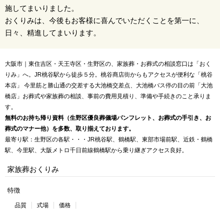
施してまいりました。
おくりみは、今後もお客様に喜んでいただくことを第一に、
日々、精進してまいります。
大阪市｜東住吉区・天王寺区・生野区の、家族葬・お葬式の相談窓口は「おく
りみ」へ。JR桃谷駅から徒歩５分。桃谷商店街からもアクセスが便利な「桃谷
本店」 今里筋と勝山通の交差する大池橋交差点、大池橋バス停の目の前「大池
橋店」お葬式や家族葬の相談、事前の費用見積り、準備や手続きのこと承りま
す。
無料のお持ち帰り資料（生野区優良葬儀場パンフレット、お葬式の手引き、お
葬式のマナー他）を多数、取り揃えております。
最寄り駅：生野区の各駅・・・JR桃谷駅、鶴橋駅、東部市場前駅、近鉄・鶴橋
駅、今里駅、大阪メトロ千日前線鶴橋駅から乗り継ぎアクセス良好。
家族葬おくりみ
特徴
品質
式場
価格