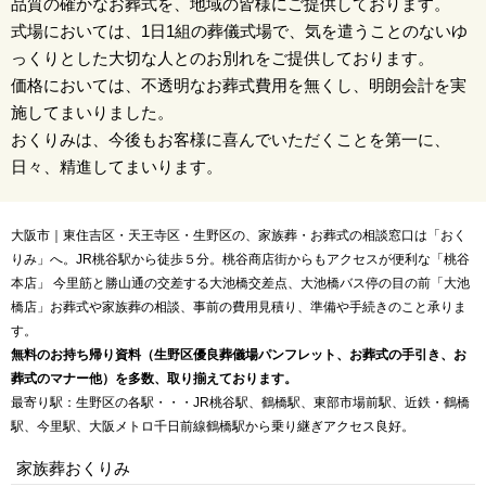
品質の確かなお葬式を、地域の皆様にご提供しております。
式場においては、1日1組の葬儀式場で、気を遣うことのないゆ
っくりとした大切な人とのお別れをご提供しております。
価格においては、不透明なお葬式費用を無くし、明朗会計を実
施してまいりました。
おくりみは、今後もお客様に喜んでいただくことを第一に、
日々、精進してまいります。
大阪市｜東住吉区・天王寺区・生野区の、家族葬・お葬式の相談窓口は「おく
りみ」へ。JR桃谷駅から徒歩５分。桃谷商店街からもアクセスが便利な「桃谷
本店」 今里筋と勝山通の交差する大池橋交差点、大池橋バス停の目の前「大池
橋店」お葬式や家族葬の相談、事前の費用見積り、準備や手続きのこと承りま
す。
無料のお持ち帰り資料（生野区優良葬儀場パンフレット、お葬式の手引き、お
葬式のマナー他）を多数、取り揃えております。
最寄り駅：生野区の各駅・・・JR桃谷駅、鶴橋駅、東部市場前駅、近鉄・鶴橋
駅、今里駅、大阪メトロ千日前線鶴橋駅から乗り継ぎアクセス良好。
家族葬おくりみ