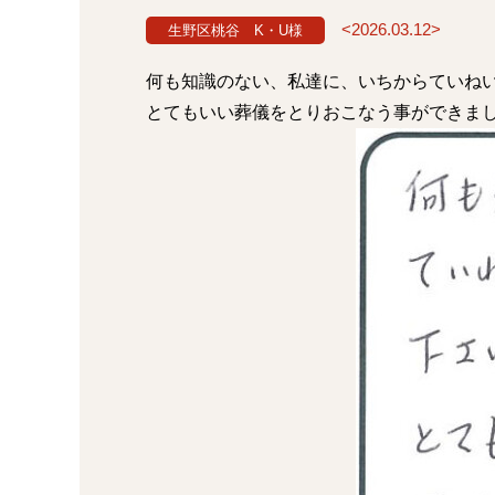
<2026.03.12>
生野区桃谷 K・U様
何も知識のない、私達に、いちからていね
とてもいい葬儀をとりおこなう事ができま