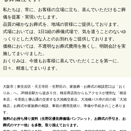
私たちは、常に、お客様の立場に立ち、喜んでいただけるご葬
儀を提案・実現いたします。
品質の確かなお葬式を、地域の皆様にご提供しております。
式場においては、1日1組の葬儀式場で、気を遣うことのないゆ
っくりとした大切な人とのお別れをご提供しております。
価格においては、不透明なお葬式費用を無くし、明朗会計を実
施してまいりました。
おくりみは、今後もお客様に喜んでいただくことを第一に、
日々、精進してまいります。
大阪市｜東住吉区・天王寺区・生野区の、家族葬・お葬式の相談窓口は「おく
りみ」へ。JR桃谷駅から徒歩５分。桃谷商店街からもアクセスが便利な「桃谷
本店」 今里筋と勝山通の交差する大池橋交差点、大池橋バス停の目の前「大池
橋店」お葬式や家族葬の相談、事前の費用見積り、準備や手続きのこと承りま
す。
無料のお持ち帰り資料（生野区優良葬儀場パンフレット、お葬式の手引き、お
葬式のマナー他）を多数、取り揃えております。