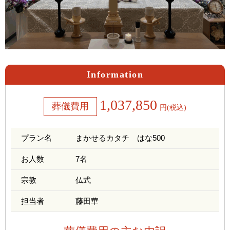
Information
1,037,850
葬儀費用
円(税込)
プラン名
まかせるカタチ はな500
お人数
7名
宗教
仏式
担当者
藤田華