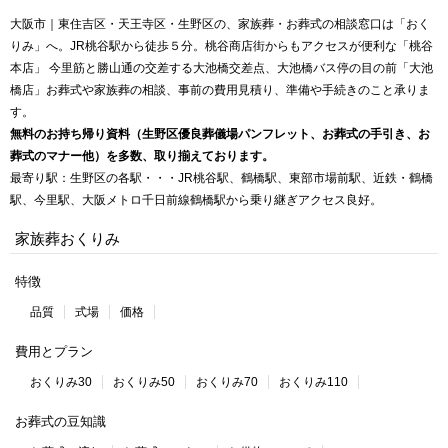
大阪市｜東住吉区・天王寺区・生野区の、家族葬・お葬式の相談窓口は「おく
りみ」へ。JR桃谷駅から徒歩５分。桃谷商店街からもアクセスが便利な「桃谷
本店」 今里筋と勝山通の交差する大池橋交差点、大池橋バス停の目の前「大池
橋店」お葬式や家族葬の相談、事前の費用見積り、準備や手続きのこと承りま
す。
無料のお持ち帰り資料（生野区優良葬儀場パンフレット、お葬式の手引き、お
葬式のマナー他）を多数、取り揃えております。
最寄り駅：生野区の各駅・・・JR桃谷駅、鶴橋駅、東部市場前駅、近鉄・鶴橋
駅、今里駅、大阪メトロ千日前線鶴橋駅から乗り継ぎアクセス良好。
家族葬おくりみ
特徴
品質
式場
価格
費用とプラン
おくりみ30
おくりみ50
おくりみ70
おくりみ110
お葬式の豆知識