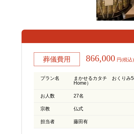
866,000
葬儀費用
円(税込)
プラン名
まかせるカタチ おくりみ50
Home）
お人数
27名
宗教
仏式
担当者
藤田有